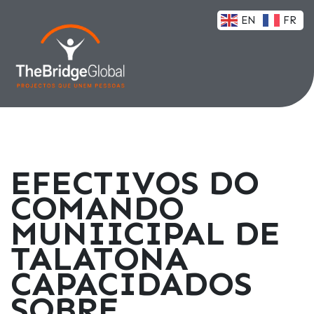
EN
FR
EFECTIVOS DO
COMANDO
MUNIICIPAL DE
TALATONA
CAPACIDADOS
SOBRE