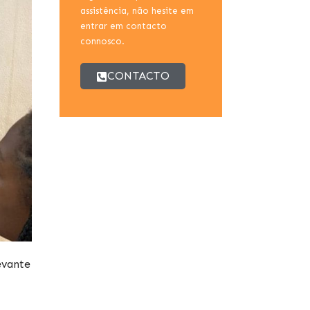
assistência, não hesite em
entrar em contacto
connosco.
CONTACTO
evante