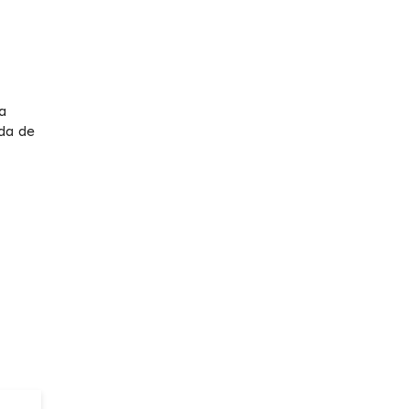
a
da de