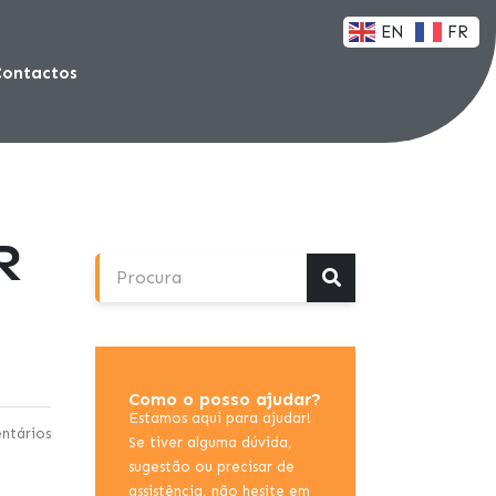
EN
FR
Contactos
R
Como o posso ajudar?
Estamos aqui para ajudar!
ntários
Se tiver alguma dúvida,
sugestão ou precisar de
assistência, não hesite em