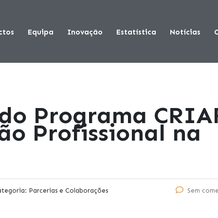
ctos
Equipa
Inovação
Estatística
Notícias
 do Programa CRIA
ão Profissional na
ategoria:
Parcerias e Colaborações
Sem come